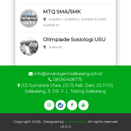
MTQ SMA/SMK
JUARA I, JUARA II, JUARA III DAN
JUARA IV
Olimpiade Sosiologi USU
Juara III
info@smanegeri1sidikalang.sch.id
081361428775
(12) Sumatera Utara, (12.11) Kab. Dairi, (12.11.01)
Sidikalang, Jl. DR. F. L. Tobing Sidikalang
Copyright 2026 . Designed by
schoolmedia
. All rights reserved
v5.0.0