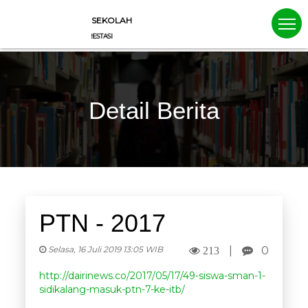
SEKOLAH
SEKOLAH CERDAS BERPRESTASI
Detail Berita
PTN - 2017
Selasa, 16 Juli 2019 13:05 WIB
|
0
213
http://dairinews.co/2017/05/17/49-siswa-sman-1-
sidikalang-masuk-ptn-7-ke-itb/