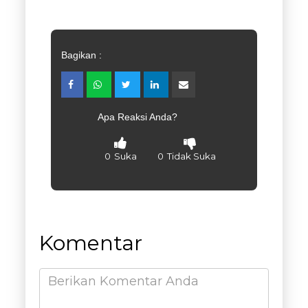
Bagikan :
Apa Reaksi Anda?
0
Suka
0
Tidak Suka
Komentar