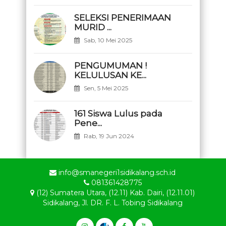
SELEKSI PENERIMAAN
MURID ...
Sab, 10 Mei 2025
PENGUMUMAN !
KELULUSAN KE...
Sen, 5 Mei 2025
161 Siswa Lulus pada
Pene...
Rab, 19 Jun 2024
info@smanegeri1sidikalang.sch.id
081361428775
(12) Sumatera Utara, (12.11) Kab. Dairi, (12.11.01)
Sidikalang, Jl. DR. F. L. Tobing Sidikalang